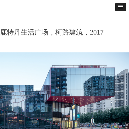
​​鹿​​特​​丹​​生​​活​​广​​场​，柯路建筑，2017